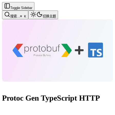
Toggle Sidebar
搜索
...
⌘ K
切换主题
Protoc Gen TypeScript HTTP