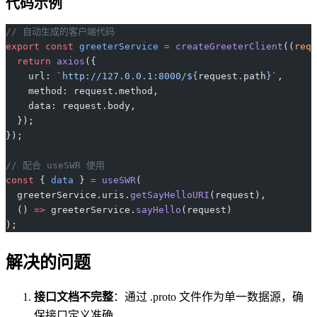
代码示例
// 自动生成的客户端代码
export
 const
 greeterService
 =
 createGreeterClient
((
requ
  return
 axios
({
    url: 
`http://127.0.0.1:8000/${
request
.
path
}`
,
    method: request.method,
    data: request.body,
  });
});
// 配合 useSWR 使用
const
 { 
data
 } 
=
 useSWR
(
  greeterService.uris.
getSayHelloURI
(request),
  () 
=>
 greeterService.
sayHello
(request)
);
解决的问题
接口文档不完整
：通过 .proto 文件作为单一数据源，确
保接口定义准确