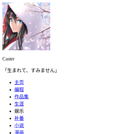
Caster
「生まれて、すみません」
主页
编程
作品集
生涯
娱乐
补番
小说
漫画